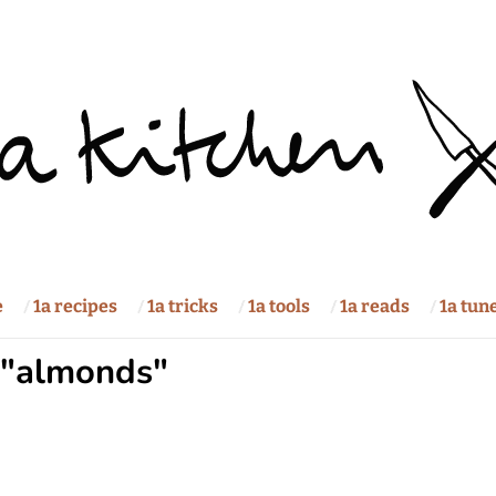
e
1a recipes
1a tricks
1a tools
1a reads
1a tun
 "almonds"