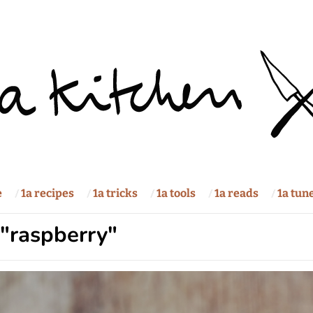
e
1a recipes
1a tricks
1a tools
1a reads
1a tun
 "raspberry"