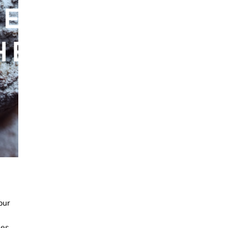
pur
les