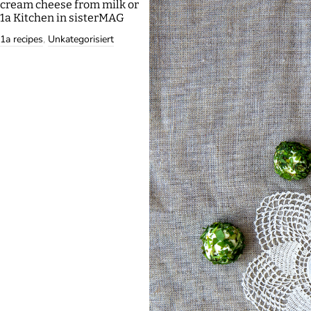
cream cheese from milk or
1a Kitchen in sisterMAG
1a recipes
,
Unkategorisiert