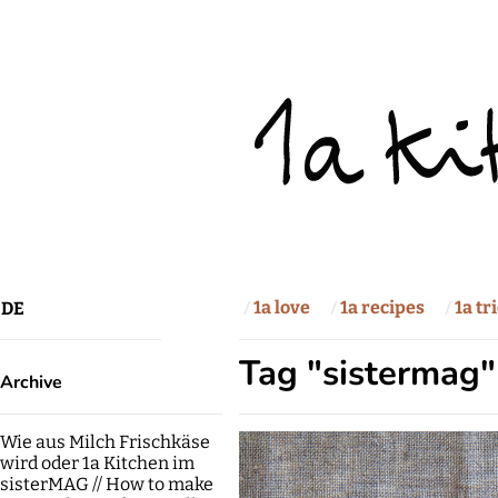
1a love
1a recipes
1a tr
DE
Tag "sistermag"
Archive
Wie aus Milch Frischkäse
wird oder 1a Kitchen im
sisterMAG // How to make